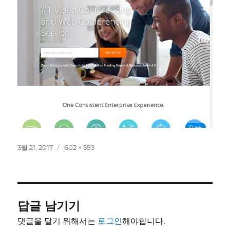
작
전
3월 21, 2017
602 × 593
성
체
일
크
자
기
답글 남기기
댓글을 달기 위해서는
로그인
해야합니다.