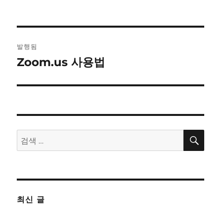
글
발행됨
탐
Zoom.us 사용법
색
검
검
색
색:
최신 글