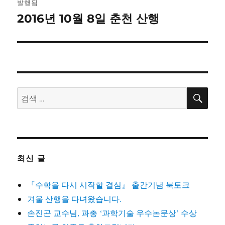
발행됨
탐
2016년 10월 8일 춘천 산행
색
검
검
색
색:
최신 글
『수학을 다시 시작할 결심』 출간기념 북토크
겨울 산행을 다녀왔습니다.
손진곤 교수님, 과총 ‘과학기술 우수논문상’ 수상