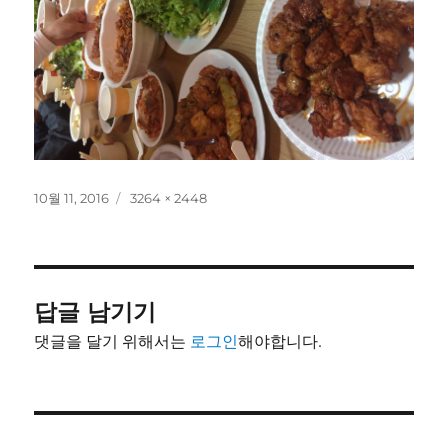
작
전
10월 11, 2016
3264 × 2448
성
체
일
크
자
기
답글 남기기
댓글을 달기 위해서는
로그인
해야합니다.
글