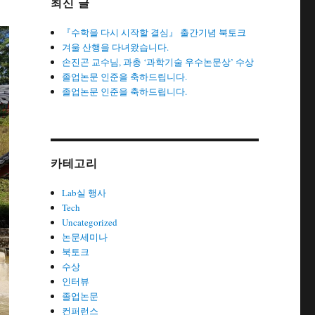
최신 글
『수학을 다시 시작할 결심』 출간기념 북토크
겨울 산행을 다녀왔습니다.
손진곤 교수님, 과총 ‘과학기술 우수논문상’ 수상
졸업논문 인준을 축하드립니다.
졸업논문 인준을 축하드립니다.
카테고리
Lab실 행사
Tech
Uncategorized
논문세미나
북토크
수상
인터뷰
졸업논문
컨퍼런스