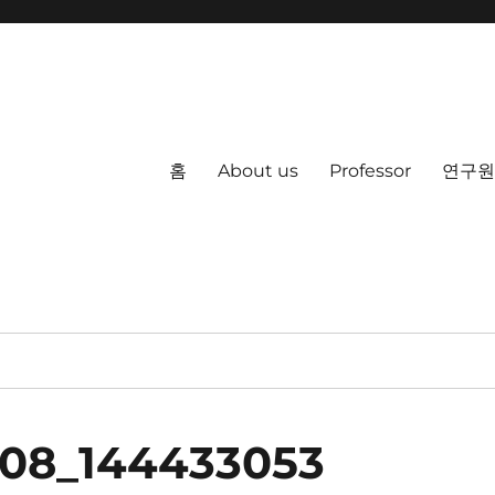
홈
About us
Professor
연구원
008_144433053