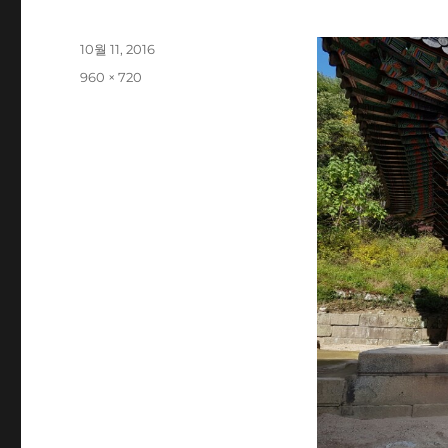
작
10월 11, 2016
성
전
960 × 720
일
체
자
크
기