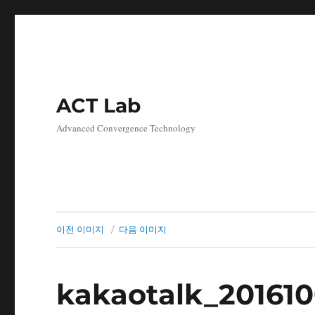
ACT Lab
Advanced Convergence Technology
이전 이미지
다음 이미지
kakaotalk_20161