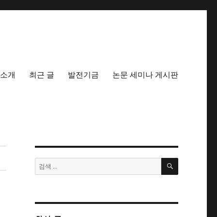
소개
최근 글
발전기금
논문 세미나 게시판
검
검
색
색: