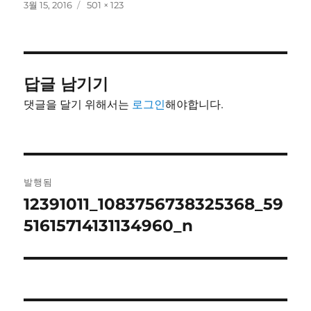
작
전
3월 15, 2016
501 × 123
성
체
일
크
자
기
답글 남기기
댓글을 달기 위해서는
로그인
해야합니다.
글
발행됨
탐
12391011_1083756738325368_59
51615714131134960_n
색